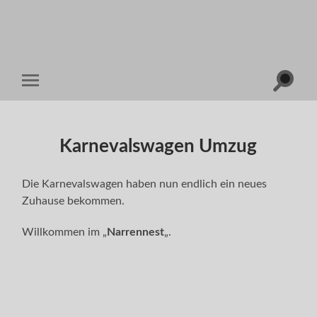
Suchfe
Mobile-
ein-/a
Menü
ein-/ausblenden
Karnevalswagen Umzug
Die Karnevalswagen haben nun endlich ein neues
Zuhause bekommen.
Willkommen im „
Narrennest
„.