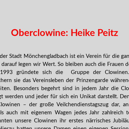
Oberclowine: Heike Peitz
der Stadt Mönchengladbach ist ein Verein für die gan
d darauf legen wir Wert. So bleiben auch die Frauen d
1993 gründete sich die Gruppe der Clowinen. 
ichern sie das Vereinsleben der Prinzengarde währe
eiten. Besonders begehrt sind in jedem Jahr die Cl
t werden und jeder für sich ein Unikat darstellt. De
Clowinen – der große Veilchendienstagszug dar, 
ls auch mit eigenem Wagen jedes Jahr zahlreich t
nten unsere Clowinen ihr erstes närrisches Jubilä
Hierzu hatten unsere Damen einen eigenen Session