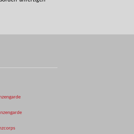
nzengarde
inzengarde
nzcorps